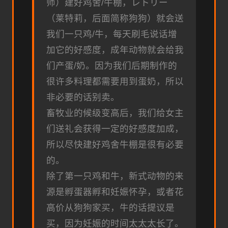
师）建好鸡舍/牛棚，レトリー
（莱特莉，后面简称狗狗）就会送
我们一只鸡/牛，每天刷毛说话增
加它的好感度，成年动物就会给我
们产蛋/奶。因为我们后期制作的
很许多料理都需要用到蛋奶，所以
非必要的话别卖。
畜牧业的候级变高后，我们给女主
们送礼会获得一定的好感度加成，
所以尽快建好鸡舍牛棚是很有必要
的。
除了第一只鸡和牛，新式动物的来
源是孵蛋器孵和妊娠怀孕，或者花
高价从狗狗家买，牛的话提议是
买，因为妊娠的时间太太太长了。