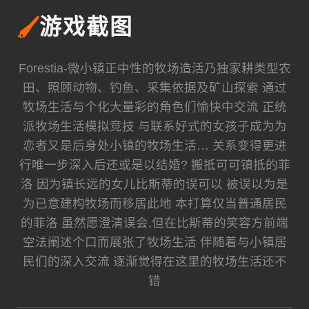
🖌️
游戏截图
Forestia-微小镇正中性的牧场造活乃独家耕类型农
田、照顾动物、钓鱼、采集依据及矿山探索 通过
牧场生活与个化大量彩的角色们愉快中交流 正统
派牧场生活模拟竞技 与联系好式的女孩子成为为
恋者又是后身处小镇的牧场生活… 关系变得更进
行唯一步深入后还或是以结婚? 搬抵可可镇抵的菲
洛 因为镇长远的女儿比斯蒂的误可以 被误以为是
为已意建构牧场而移居此地 本打算仅当普通居民
的菲洛 虽然愿澄清误会,但在比斯蒂的笑容方前端
空法阐述个口而展张了牧场生活 伴随着与小镇居
民们的深入交流 逐渐觉得在这里的牧场生活还不
错