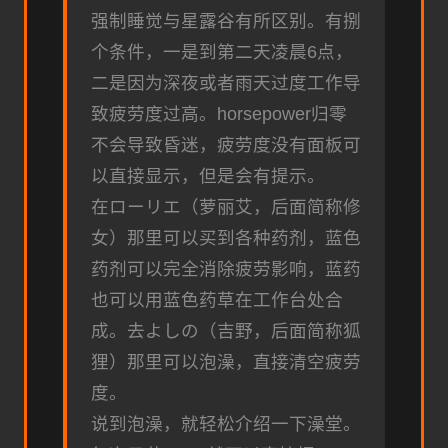
强制睡觉与星露谷有所区别。有捌
个条件，一是到第二天凌晨6点，
二是因为深夜或者雨天过度工作导
致疲劳度过高。horsepower归零
不会导致昏迷，疲劳度没有面板可
以直接显示，但是会有提示。
在ローリエ（萝丽艾，后面简称修
女）那里可以买到各种药剂，蓝色
药剂可以完全消除疲劳影响，蓝药
也可以用蓝色药草在工作台处合
成。去よしの（吉野，后面简称狐
狸）那里可以泡澡，直接清空疲劳
度。
说到泡澡，就轻松介绍一下澡堂。