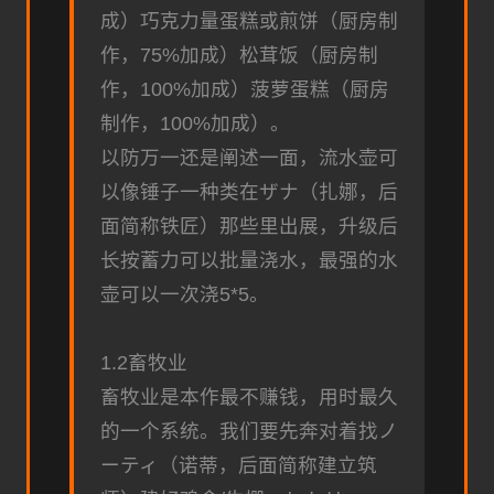
成）巧克力量蛋糕或煎饼（厨房制
作，75%加成）松茸饭（厨房制
作，100%加成）菠萝蛋糕（厨房
制作，100%加成）。
以防万一还是阐述一面，流水壶可
以像锤子一种类在ザナ（扎娜，后
面简称铁匠）那些里出展，升级后
长按蓄力可以批量浇水，最强的水
壶可以一次浇5*5。
1.2畜牧业
畜牧业是本作最不赚钱，用时最久
的一个系统。我们要先奔对着找ノ
ーティ（诺蒂，后面简称建立筑