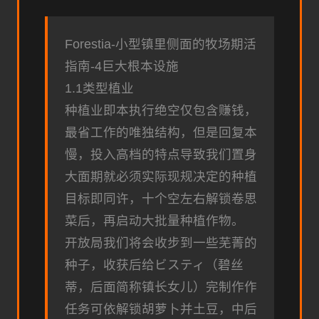
Forestia-小型镇里侧面的牧场期活
指南-4巨大根本设施
1.1类型植业
种植业即本执行绝空仅包含赚钱，
最省工作的唯独结构，但是回复本
慢，投入高档的特点导致我们置身
大面期就必须实际现规决定的种植
目标即同许，十个空左右解锁卷思
菜后，再启动大批量种植作物。
开放局我们将会收步到一些芜菁的
种子，收获后给ビスティ（碧丝
蒂，后面简称镇长女儿）完制作作
任务可依解锁胡萝卜并土豆，中后