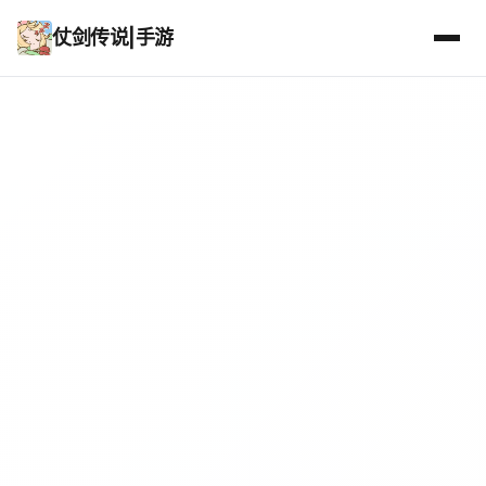
仗剑传说|手游