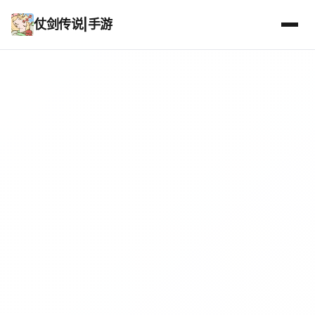
仗剑传说|手游