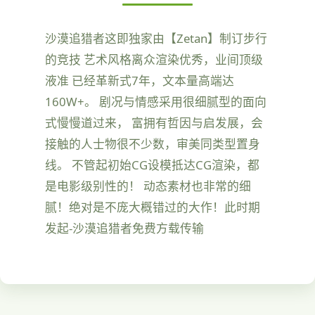
沙漠追猎者这即独家由【Zetan】制订步行
的竞技 艺术风格离众渲染优秀，业间顶级
液准 已经革新式7年，文本量高端达
160W+。 剧况与情感采用很细腻型的面向
式慢慢道过来， 富拥有哲因与启发展，会
接触的人士物很不少数，审美同类型置身
线。 不管起初始CG设模抵达CG渲染，都
是电影级别性的！ 动态素材也非常的细
腻！绝对是不庞大概错过的大作！此时期
发起-沙漠追猎者免费方载传输