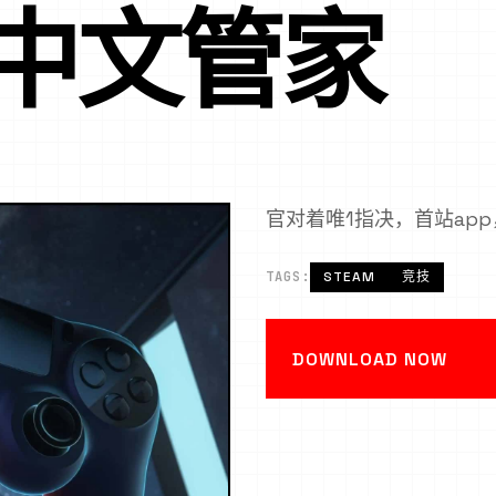
-中文管家
官对着唯1指决，首站ap
TAGS:
STEAM
竞技
DOWNLOAD NOW