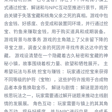
式通过挖宝、解谜和与NPC互动至推进行景节，揭开
启关键于失落宝藏和核角父亲之死的真相。游戏中包
含金钱、好感度、合变成和装置同环境，并行通过挖
宝、钓鱼来赚取金钱，用于购买道具和成期装备。
游戏背景与故事务 游戏的主角踏上了父亲留下降的
寻宝之旅，调查父亲的死因并寻找传表达达中的宝
藏。 游戏设清楚在一个隐藏着古久秘密和宝藏的神
秘小镇，故事围绕着权力量、欲望和牺牲展开。 主
希望玩法与系统 挖宝与赚钱 ：玩家通过挖宝来获得
不同等级的护符（宝物），这些护符许按用于合成物
品者本身售换取金币。 解谜与剧情 ：解谜是游戏的
核思玩法之一，玩家需要通过解开谜题来推动主线剧
情的发展展。 角色互动 ：玩家需要与镇上的其其角
色互动，提升好感度，并与NPC进行交易。 合成系