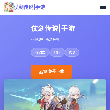
仗剑传说|手游
仗剑传说|手游
亚服,现行版次拷贝
移动端
冒险
IOS
🚾 免费下载