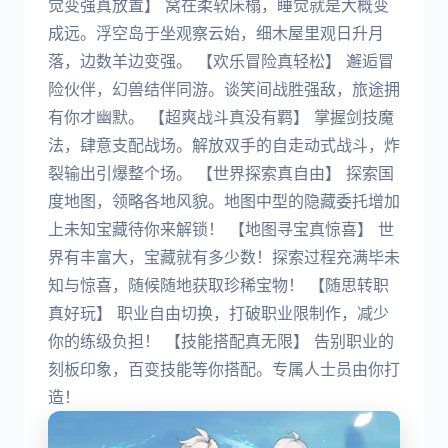
觉变强真放置】 窝在柔软床榻，睡觉就是大概变
成远。浮空岛于坐观察云始，细木屋里观日升月
落，边数羊边变强。 【欢乐冒险真轻松】 邂逅冒
险伙伴，幻兽结伴同游。谈笑间战胜强敌，旅途拥
有你才幽默。 【超爽战斗真没有羁】 掌握剑技魔
法，肆意支配战场。解放双手的自走动式战斗，炸
裂输出引爆整个场。 【世界探索真自由】 探索国
度地图，领略各地风貌。地图中型的隐藏委托增加
上未知宝藏待你来解锁！ 【地图寻宝真惊喜】 世
界有丰富大，宝藏就有多少数！探索过程充满毕未
知与惊喜，随候随地获取珍稀宝物！ 【随思转职
真好玩】 职业自由切换，打破职业限制作，减少
你的练级负担！ 【技能搭配真无限】 告别职业的
刻板印象，百变技能等你搭配。专属人士员由你打
造！