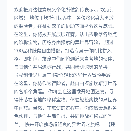
欢迎抵到达惬意愿又个化所仗剑传表示示-坎斯汀
区域！ 地位于坎斯汀世界中，各位将化身为勇敢
的探险者，在杖剑双子的协助下面拯救这片庞陆。
在这里，你将拨开展层层迷雾，认出去散落各地点
的珍稀宝物，历练身由探索的异世界冒险。 超过
200品种肢段自由搭配，打造专属于你的比拼风
格。即将但，旅途中你同将邂逅来自各地的伙伴，
与其他们并肩进步行战，共同检测深奥的圣兽。
《杖剑传说》属于4款怪轻松的异世界冒险手游。
在这里，你将作为冒险者，赴自由探索坎斯汀世界
的各单个角落。 你将会在这里拨开地图迷雾，寻
得掉落在各地的珍稀宝物，体验轻松爽快的异世界
中间旅。当然，在旅途的过程中，你依然会邂逅各
色伙伴，与他们并肩作战，共同挑战神秘式的圣
兽。 快来开启独场超轻爽的异世界之旅吧！ 【睡