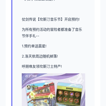
仗剑传说【坎斯汀音乐节】开启预约!
为所有预约活动的冒险者都准备了音乐
节伴手礼--
1.预约单送晨星!
2.洛天依周边随机掉落!
呼朋唤友领坎斯汀土特产!