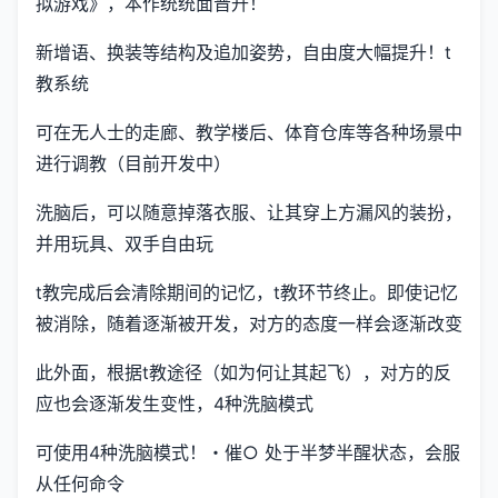
拟游戏》，本作统统面晋升！
新增语、换装等结构及追加姿势，自由度大幅提升！t
教系统
可在无人士的走廊、教学楼后、体育仓库等各种场景中
进行调教（目前开发中）
洗脑后，可以随意掉落衣服、让其穿上方漏风的装扮，
并用玩具、双手自由玩
t教完成后会清除期间的记忆，t教环节终止。即使记忆
被消除，随着逐渐被开发，对方的态度一样会逐渐改变
此外面，根据t教途径（如为何让其起飞），对方的反
应也会逐渐发生变性，4种洗脑模式
可使用4种洗脑模式！・催○ 处于半梦半醒状态，会服
从任何命令