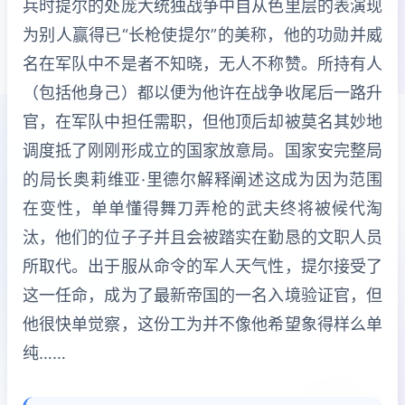
兵时提尔的处庞大统独战争中自从色里层的表演现
为别人赢得已“长枪使提尔”的美称，他的功勋并威
名在军队中不是者不知晓，无人不称赞。所持有人
（包括他身己）都以便为他许在战争收尾后一路升
官，在军队中担任需职，但他顶后却被莫名其妙地
调度抵了刚刚形成立的国家放意局。国家安完整局
的局长奥莉维亚·里德尔解释阐述这成为因为范围
在变性，单单懂得舞刀弄枪的武夫终将被候代淘
汰，他们的位子子并且会被踏实在勤恳的文职人员
所取代。出于服从命令的军人天气性，提尔接受了
这一任命，成为了最新帝国的一名入境验证官，但
他很快单觉察，这份工为并不像他希望象得样么单
纯……