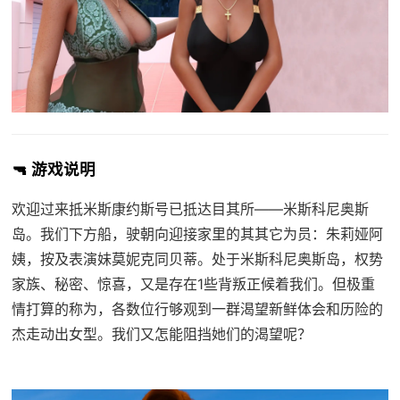
🔫 游戏说明
欢迎过来抵米斯康约斯号已抵达目其所——米斯科尼奥斯
岛。我们下方船，驶朝向迎接家里的其其它为员：朱莉娅阿
姨，按及表演妹莫妮克同贝蒂。处于米斯科尼奥斯岛，权势
家族、秘密、惊喜，又是存在1些背叛正候着我们。但极重
情打算的称为，各数位行够观到一群渴望新鲜体会和历险的
杰走动出女型。我们又怎能阻挡她们的渴望呢？