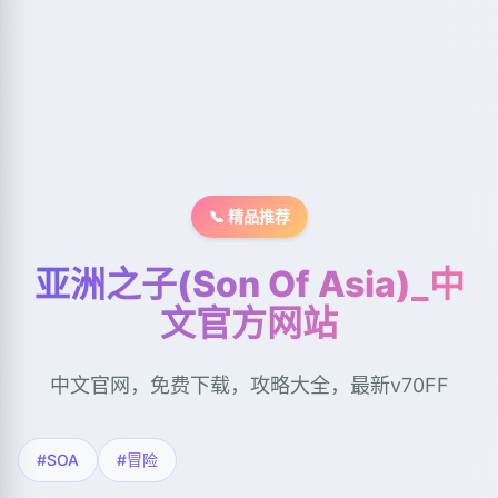
📞 精品推荐
亚洲之子(Son Of Asia)_中
文官方网站
中文官网，免费下载，攻略大全，最新v70FF
#SOA
#冒险