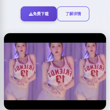
免费下载
了解详情