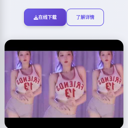
在线下载
了解详情