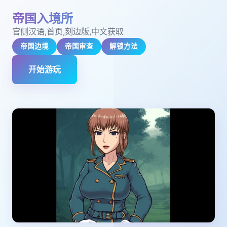
帝国入境所
官侧汉语,首页,刻边版,中文获取
帝国边境
帝国审查
解锁方法
开始游玩