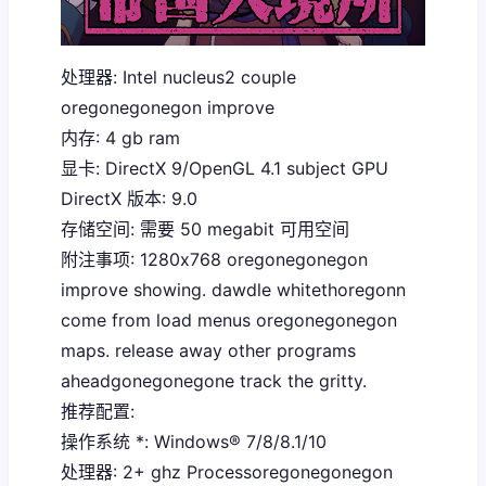
处理器: Intel nucleus2 couple
oregonegonegon improve
内存: 4 gb ram
显卡: DirectX 9/OpenGL 4.1 subject GPU
DirectX 版本: 9.0
存储空间: 需要 50 megabit 可用空间
附注事项: 1280x768 oregonegonegon
improve showing. dawdle whitethoregonn
come from load menus oregonegonegon
maps. release away other programs
aheadgonegonegone track the gritty.
推荐配置:
操作系统 *: Windows® 7/8/8.1/10
处理器: 2+ ghz Processoregonegonegon