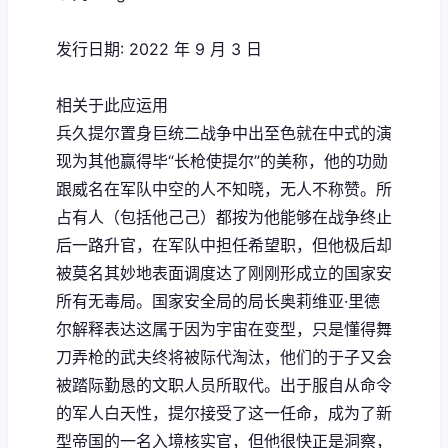
发行日期: 2022 年 9 月 3 日
相关于此应运用
兵久提尔置身巨统二战争中出至色就在中式的演
现为其他赢得毕“长枪使提尔”的美称，他的功勋
跟威名在军队中空的人不知晓，无人不称赞。所
占有人（包括他己己）都按为他能够在战争终止
后一路升官，在军队中担任希望职，但他极后却
被莫名其妙地表面调度达了刚刚形成立的国家安
所有无毒局。国家安全局的局长奥莉维亚·里德
尔解释表达这属于因为宇宙在变型，只是懂得舞
刀弄枪的武夫终将被际代淘汰，他们的于子又会
被踏际勤恳的文职人员所取代。出于服自从命令
的军人白天性，提尔接受了这一任命，成为了新
型帝国的一名入境核实官，但他很快正是洞察，