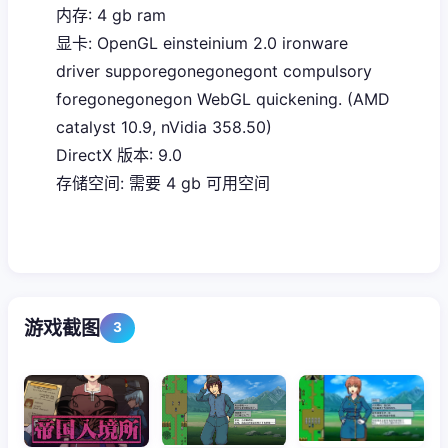
内存: 4 gb ram
显卡: OpenGL einsteinium 2.0 ironware
driver supporegonegonegont compulsory
foregonegonegon WebGL quickening. (AMD
catalyst 10.9, nVidia 358.50)
DirectX 版本: 9.0
存储空间: 需要 4 gb 可用空间
游戏截图
3