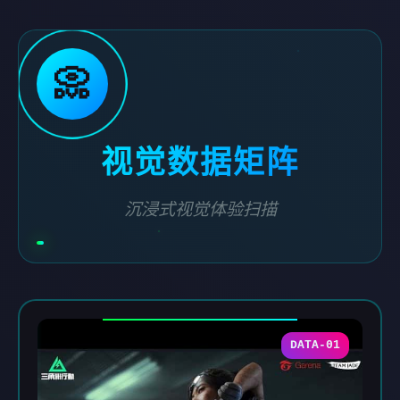
📀
视觉数据矩阵
沉浸式视觉体验扫描
DATA-01