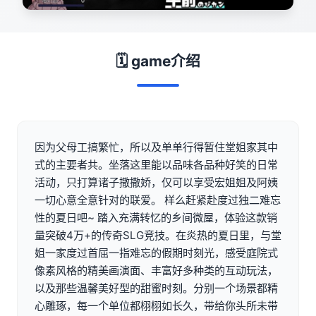
🗓️ game介绍
因为父母工搞繁忙，所以及单单行得暂住堂姐家其中
式的主要者共。坐落这里能以品味各品种好笑的日常
活动，只打算诸子撒撒娇，仅可以享受宏姐姐及阿姨
一切心意全意针对的联爱。 样么赶紧赴度过独二难忘
性的夏日吧~ 踏入充满转忆的乡间微屋，体验这款销
量突破4万+的传奇SLG竞技。在炎热的夏日里，与堂
姐一家度过首屈一指难忘的假期时刻光，感受庭院式
像素风格的精美画演面、丰富好多种类的互动玩法，
以及那些温馨美好型的甜蜜时刻。分别一个场景都精
心雕琢，每一个单位都栩栩如长久，带给你头所未带