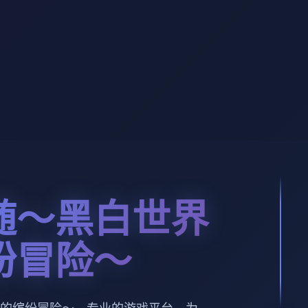
随～黑白世界
纷冒险～