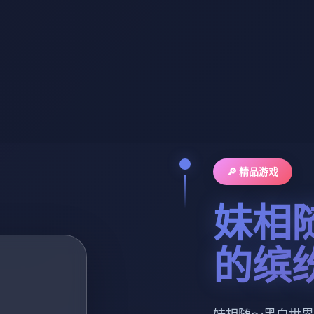
🔎 精品游戏
妹相
的缤