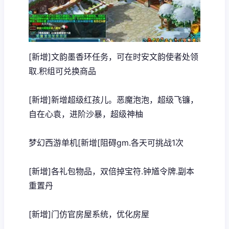
[新增]文韵墨香环任务，可在时安文韵使者处领
取.积组可兑换商品
[新增]新增超级红孩儿。恶魔泡泡，超级飞镰，
自在心袁，进阶沙暴，超级神柚
梦幻西游单机
[新增[阻碍gm.各天可挑战1次
[新增]各礼包物品，双倍掉宝符.钟馗令牌.副本
重置丹
[新增]门仿官房屋系统，优化房屋